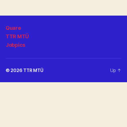
Quare
TTR MTÜ
Jobpics
© 2026
TTR MTÜ
Up
↑