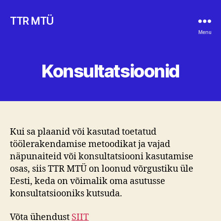
TTR MTÜ
Menu
Konsultatsioonid
Kui sa plaanid või kasutad toetatud
töölerakendamise metoodikat ja vajad
näpunaiteid või konsultatsiooni kasutamise
osas, siis TTR MTÜ on loonud võrgustiku üle
Eesti, keda on võimalik oma asutusse
konsultatsiooniks kutsuda.
Võta ühendust
SIIT